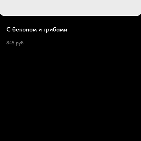
С беконом и грибами
845
руб