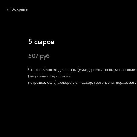
Закрыть
5 сыров
507
руб
Состав: Основа для пиццы (мука, дрожжи, соль, масло оливко
(творожный сыр, сливки,
петрушка, соль), моцарелла, чеддер, горгонзола, пармезаан