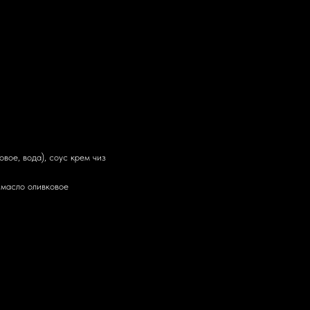
вое, вода), соус крем чиз
, масло оливковое