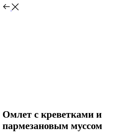
Омлет с креветками и
пармезановым муссом